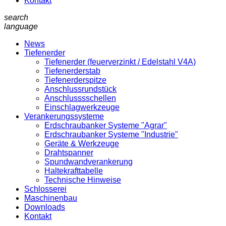
Kontakt
search
language
News
Tiefenerder
Tiefenerder (feuerverzinkt / Edelstahl V4A)
Tiefenerderstab
Tiefenerderspitze
Anschlussrundstück
Anschlusssschellen
Einschlagwerkzeuge
Verankerungssysteme
Erdschraubanker Systeme "Agrar"
Erdschraubanker Systeme "Industrie"
Geräte & Werkzeuge
Drahtspanner
Spundwandverankerung
Haltekrafttabelle
Technische Hinweise
Schlosserei
Maschinenbau
Downloads
Kontakt